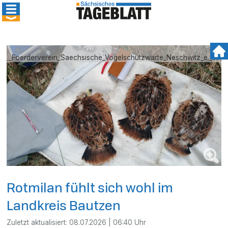
ge__Foerderverein_Saechsische_Vogelschutzwarte_Neschwitz_e._V..
Rotmilan fühlt sich wohl im
Landkreis Bautzen
Zuletzt aktualisiert:
08.07.2026 | 06:40 Uhr