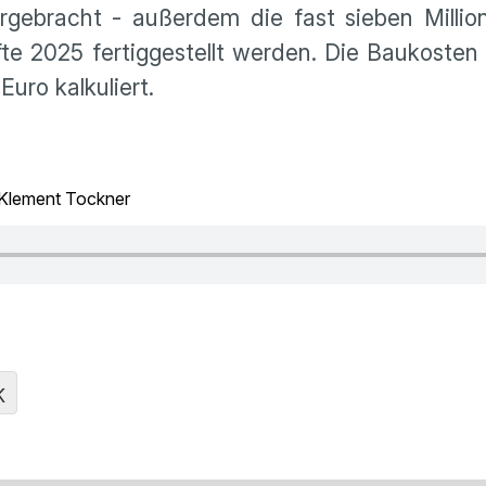
ebracht - außerdem die fast sieben Millio
fte 2025 fertiggestellt werden. Die Baukosten
uro kalkuliert.
 Klement Tockner
K