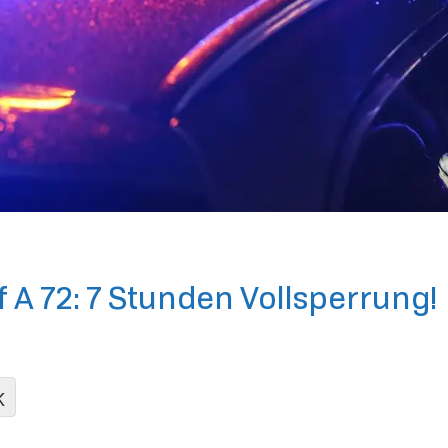
f A 72: 7 Stunden Vollsperrung!
K