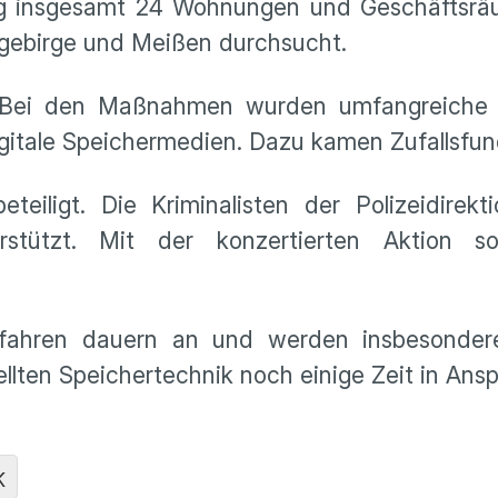
g insgesamt 24 Wohnungen und Geschäftsrä
gebirge und Meißen durchsucht.
 Bei den Maßnahmen wurden umfangreiche Be
itale Speichermedien. Dazu kamen Zufallsfund
eiligt. Die Kriminalisten der Polizeidire
terstützt. Mit der konzertierten Aktion 
rfahren dauern an und werden insbesonder
lten Speichertechnik noch einige Zeit in An
K