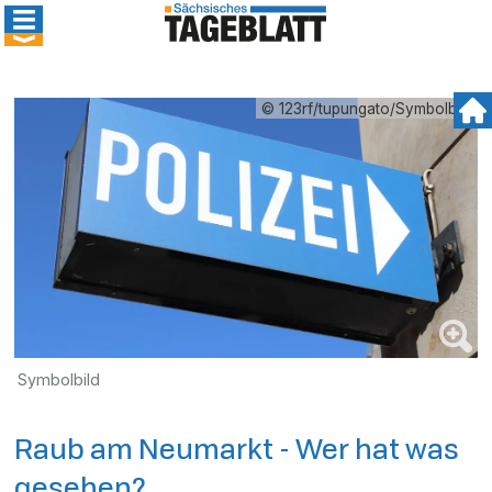
© 123rf/tupungato/Symbolbild
Symbolbild
Raub am Neumarkt - Wer hat was
gesehen?