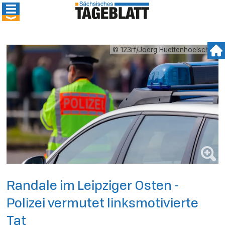
© 123rf/Joerg Huettenhoelscher
Randale im Leipziger Osten -
Polizei vermutet linksmotivierte
Tat