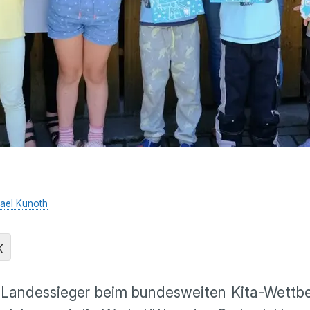
ael Kunoth
K
t Landessieger beim bundesweiten Kita-Wettb