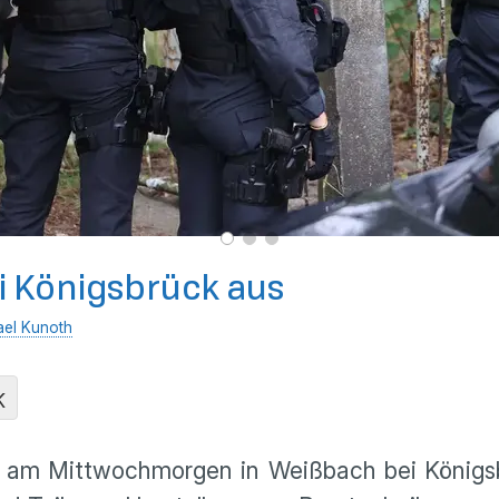
ei Königsbrück aus
ael Kunoth
K
z am Mittwochmorgen in Weißbach bei Königsb