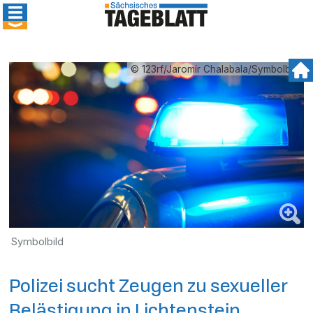
© 123rf/Jaromír Chalabala/Symbolbild
Symbolbild
Polizei sucht Zeugen zu sexueller
Belästigung in Lichtenstein