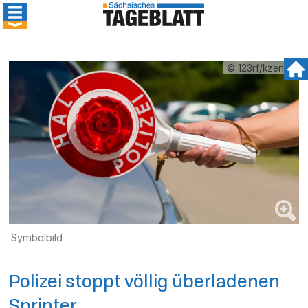
© 123rf/kzenon
Symbolbild
Polizei stoppt völlig überladenen
Sprinter