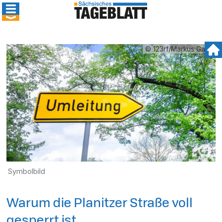
© 123rf/Markus Gann
Symbolbild
Warum die Planitzer Straße voll
gesperrt ist