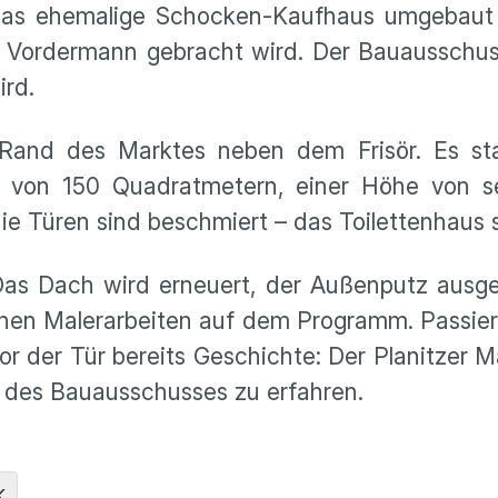
das ehemalige Schocken-Kaufhaus umgebaut u
f Vordermann gebracht wird. Der Bauausschu
ird.
 Rand des Marktes neben dem Frisör. Es st
e von 150 Quadratmetern, einer Höhe von s
e Türen sind beschmiert – das Toilettenhaus
as Dach wird erneuert, der Außenputz ausge
ehen Malerarbeiten auf dem Programm. Passie
r der Tür bereits Geschichte: Der Planitzer Mark
e des Bauausschusses zu erfahren.
K