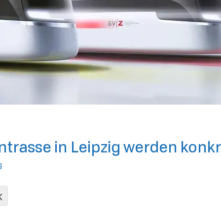
trasse in Leipzig werden konkr
g
K