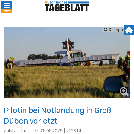
© Xcitepress
Pilotin bei Notlandung in Groß
Düben verletzt
Zuletzt aktualisiert:
25.05.2026 | 21:23 Uhr