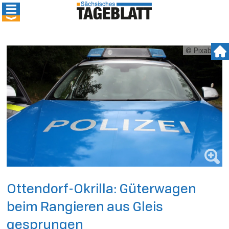
© Pixabay
Ottendorf-Okrilla: Güterwagen
beim Rangieren aus Gleis
gesprungen