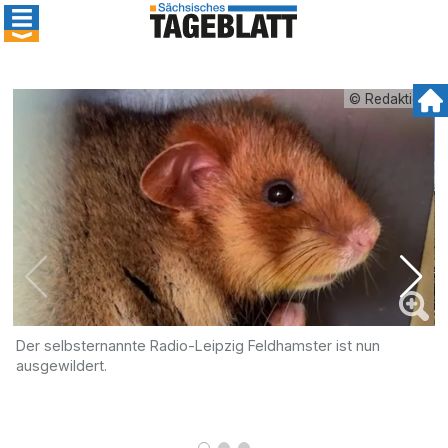
© Redaktion
Der selbsternannte Radio-Leipzig Feldhamster ist nun
D
ausgewildert.
L
Z
U
R