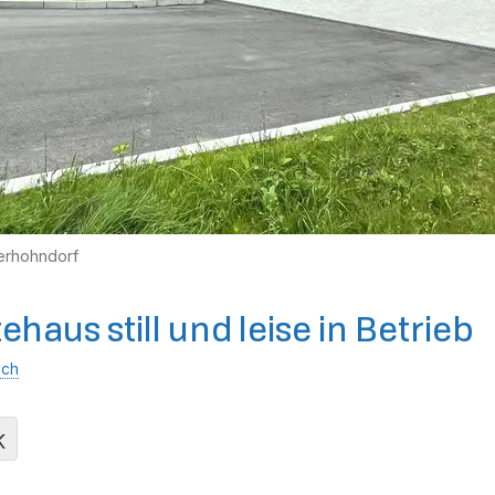
erhohndorf
aus still und leise in Betrieb
ich
K