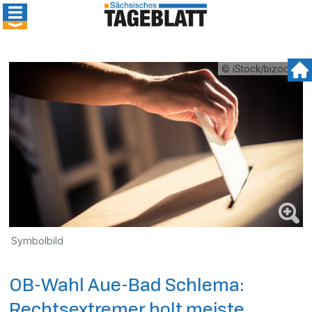
© iStock/bizoo_n
Symbolbild
OB-Wahl Aue-Bad Schlema:
Rechtsextremer holt meiste