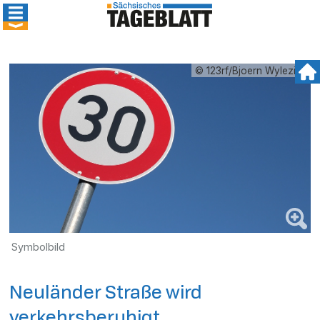
© 123rf/Bjoern Wylezich
Symbolbild
Neuländer Straße wird
verkehrsberuhigt