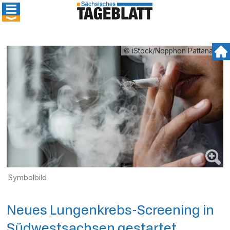
© iStock/Nopphon Pattanasri
Symbolbild
Neues Lungenkrebs-Screening in
Südwestsachsen gestartet