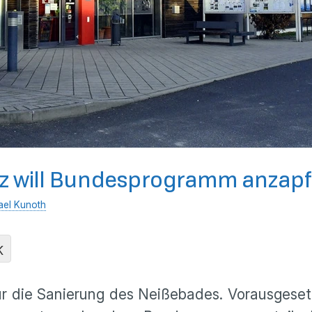
tz will Bundesprogramm anzap
ael Kunoth
K
ür die Sanierung des Neißebades. Vorausgesetz