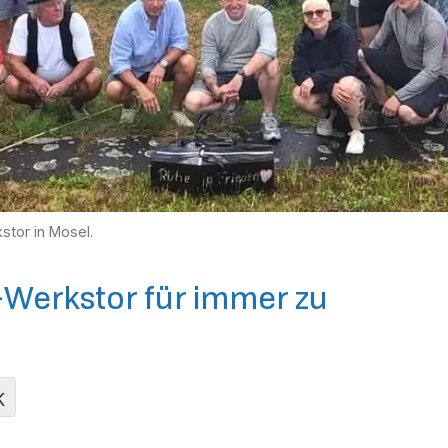
stor in Mosel.
-Werkstor für immer zu
K