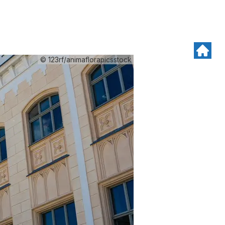
© 123rf/animaflorapicsstock