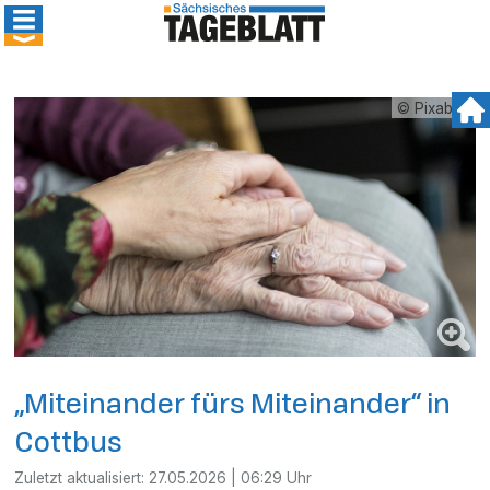
© Pixabay
„Miteinander fürs Miteinander“ in
Cottbus
Zuletzt aktualisiert:
27.05.2026 | 06:29 Uhr