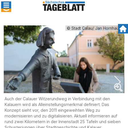
© Stadt Calau/ Jan Hornhauer
Auch der Calauer Witzerundweg in Verbindung mit den
E
Kalauern wird als Alleinstellungsmerkmal definiert. Das
T
Konzept sieht vor, den 2011 eingeweihten Weg zu
„
modernisieren und zu digitalisieren. Aktuell informieren auf
V
rund zwei Kilometern in der Innenstadt 25 Tafeln und sieben
d
Schusterjungen über Stadtgeschichte und Kalauer.
E