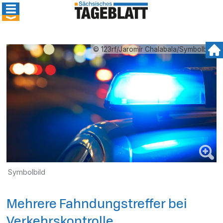
© 123rf/Jaromír Chalabala/Symbolbild
Symbolbild
Mehrere Fahndungstreffer bei
Verkehrskontrolle