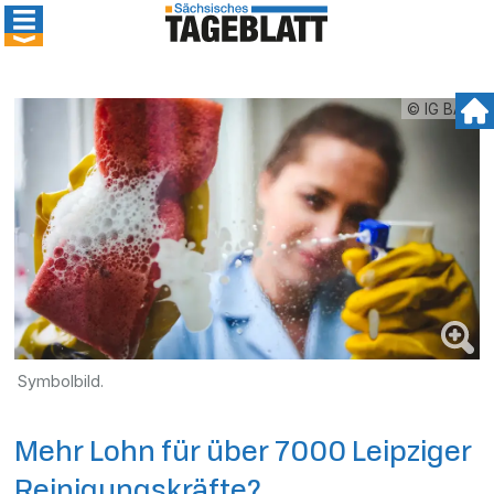
© IG BAU
Symbolbild.
Mehr Lohn für über 7000 Leipziger
Reinigungskräfte?