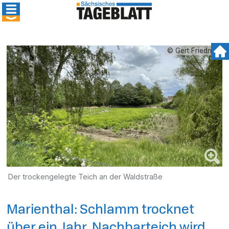
© Gert Friedrich
Der trockengelegte Teich an der Waldstraße
Marienthal: Schlamm trocknet
über ein Jahr, Nachbarteich wird