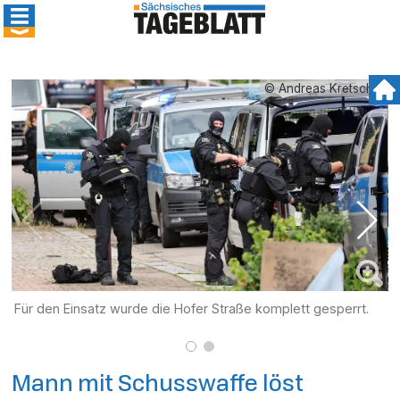
© Andreas Kretschel
Für den Einsatz wurde die Hofer Straße komplett gesperrt.
M
g
Mann mit Schusswaffe löst