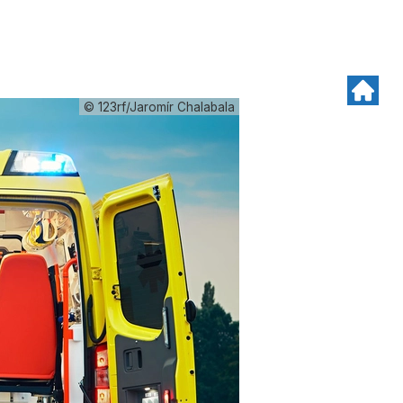
© 123rf/Jaromír Chalabala