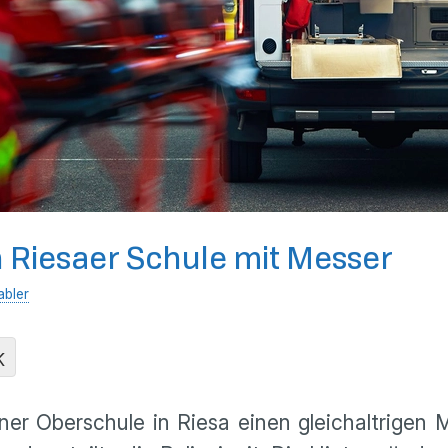
 Riesaer Schule mit Messer
abler
K
ner Oberschule in Riesa einen gleichaltrigen M