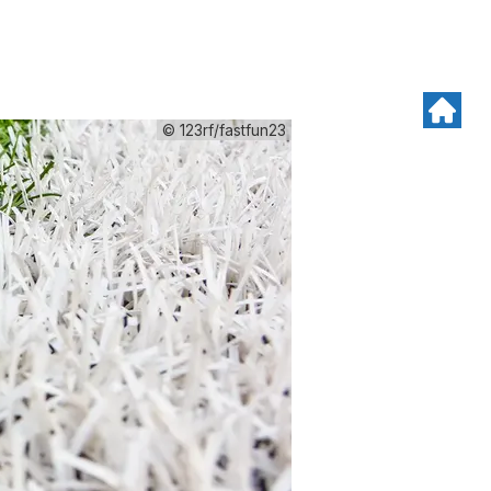
© 123rf/fastfun23