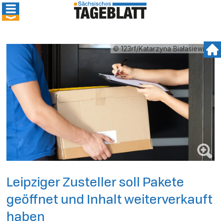
© 123rf/Katarzyna Białasiewicz
Leipziger Zusteller soll Pakete
geöffnet und Inhalt weiterverkauft
haben