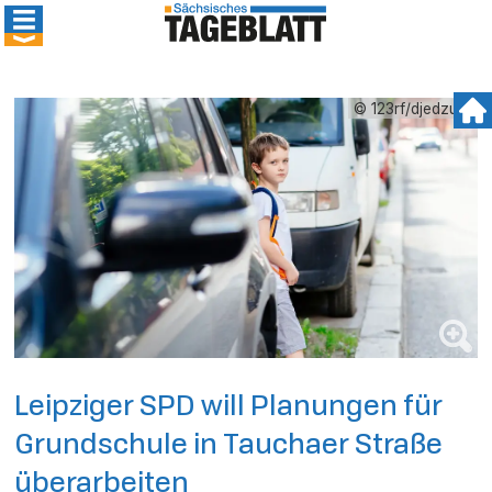
© 123rf/djedzura
Leipziger SPD will Planungen für
Grundschule in Tauchaer Straße
überarbeiten