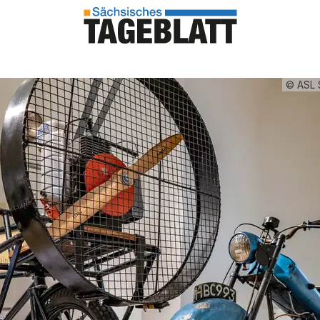
© ASL 