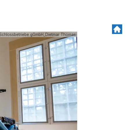
Schlossbetriebe gGmbH_Dietmar Thomas