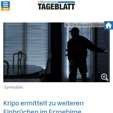
© 123rf/Ricardo Reitmeyer
Symbolbild
Kripo ermittelt zu weiteren
Einbrüchen im Erzgebirge