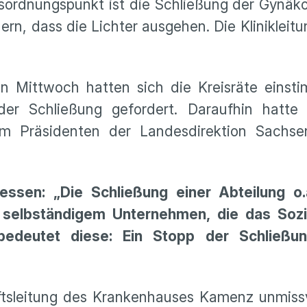
ordnungspunkt ist die Schließung der Gynäkol
ndern, dass die Lichter ausgehen. Die Klinikle
 Mittwoch hatten sich die Kreisräte einsti
er Schließung gefordert. Daraufhin hatt
em Präsidenten der Landesdirektion Sachse
essen: „Die Schließung einer Abteilung o.
h selbständigem Unternehmen, die das Sozia
bedeutet diese: Ein Stopp der Schließu
ftsleitung des Krankenhauses Kamenz unmissv