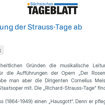
tung der Strauss-Tage ab
K
heitlichen Gründen die musikalische Leitu
r die Aufführungen der Opern „Der Rosenka
abe man aber die Dirigenten Cornelius Me
aatsoper mit. Die „Richard-Strauss-Tage“ finde
ss (1864-1949) einen „Hausgott“. Denn er pfl