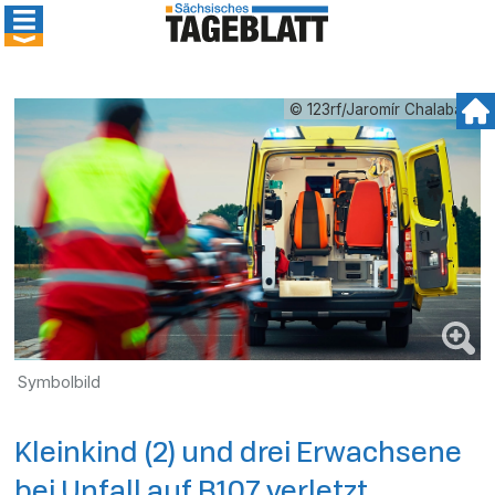
© 123rf/Jaromír Chalabala
Symbolbild
Kleinkind (2) und drei Erwachsene
bei Unfall auf B107 verletzt