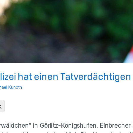
Polizei hat einen Tatverdächtigen
hael Kunoth
K
rwäldchen“ in Görlitz-Königshufen. Einbrech