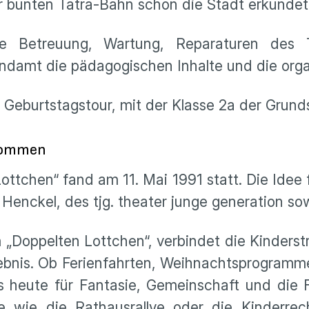
r bunten Tatra-Bahn schon die Stadt erkundet
e Betreuung, Wartung, Reparaturen des T
ndamt die pädagogischen Inhalte und die organ
 Geburtstagstour, mit der Klasse 2a der Grunds
kommen
ottchen“ fand am 11. Mai 1991 statt. Die Idee
enckel, des tjg. theater junge generation so
Doppelten Lottchen“, verbindet die Kinderst
rlebnis. Ob Ferienfahrten, Weihnachtsprogram
s heute für Fantasie, Gemeinschaft und die
 wie die Rathausrallye oder die Kinderrech