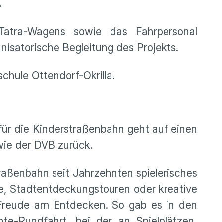
.
atra-Wagens sowie das Fahrpersonal
isatorische Begleitung des Projekts.
chule Ottendorf-Okrilla.
 für die Kinderstraßenbahn geht auf einen
wie der DVB zurück.
raßenbahn seit Jahrzehnten spielerisches
me, Stadtentdeckungstouren oder kreative
 Freude am Entdecken. So gab es in den
te-Rundfahrt, bei der an Spielplätzen,