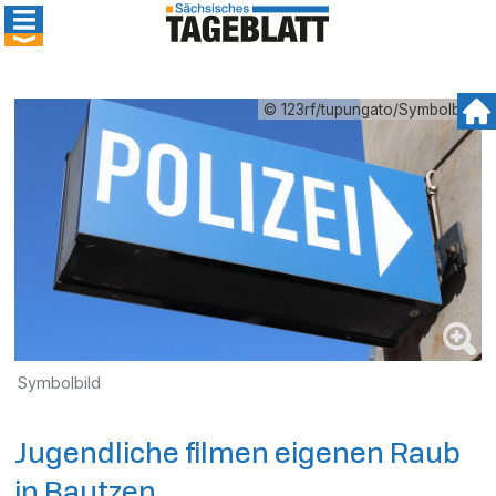
© 123rf/tupungato/Symbolbild
Symbolbild
Jugendliche filmen eigenen Raub
in Bautzen