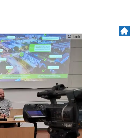
© kmk