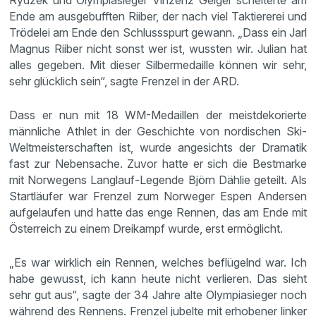
Rydzek und Olympiasieger Vinzenz Geiger scheiterte am
Ende am ausgebufften Riiber, der nach viel Taktiererei und
Trödelei am Ende den Schlussspurt gewann. „Dass ein Jarl
Magnus Riiber nicht sonst wer ist, wussten wir. Julian hat
alles gegeben. Mit dieser Silbermedaille können wir sehr,
sehr glücklich sein“, sagte Frenzel in der ARD.
Dass er nun mit 18 WM-Medaillen der meistdekorierte
männliche Athlet in der Geschichte von nordischen Ski-
Weltmeisterschaften ist, wurde angesichts der Dramatik
fast zur Nebensache. Zuvor hatte er sich die Bestmarke
mit Norwegens Langlauf-Legende Björn Dählie geteilt. Als
Startläufer war Frenzel zum Norweger Espen Andersen
aufgelaufen und hatte das enge Rennen, das am Ende mit
Österreich zu einem Dreikampf wurde, erst ermöglicht.
„Es war wirklich ein Rennen, welches beflügelnd war. Ich
habe gewusst, ich kann heute nicht verlieren. Das sieht
sehr gut aus“, sagte der 34 Jahre alte Olympiasieger noch
während des Rennens. Frenzel jubelte mit erhobener linker