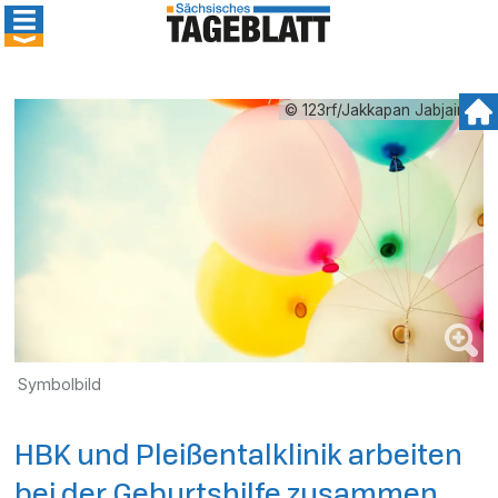
© 123rf/Jakkapan Jabjainai
Symbolbild
HBK und Pleißentalklinik arbeiten
bei der Geburtshilfe zusammen