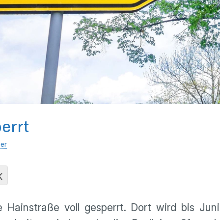
errt
her
K
Hainstraße voll gesperrt. Dort wird bis Jun