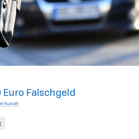
0 Euro Falschgeld
el Kunoth
K