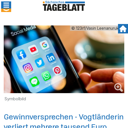
© 123rf/Vasin Leenanuruksa
Symbolbild
Gewinnversprechen - Vogtländerin
verliert mehrere tausend Euro