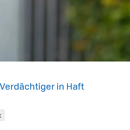
Verdächtiger in Haft
K