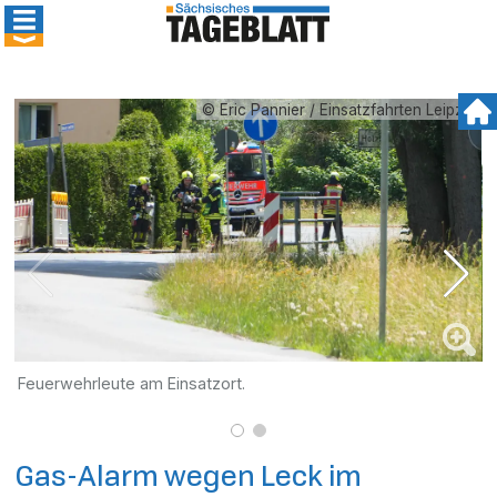
© Eric Pannier / Einsatzfahrten Leipzig
Feuerwehrleute am Einsatzort.
D
S
Gas-Alarm wegen Leck im