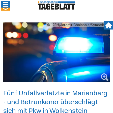
© 123rf/Jaromír Chalabala/Symbolbild
Fünf Unfallverletzte in Marienberg
- und Betrunkener überschlägt
sich mit Pkw in Wolkenstein